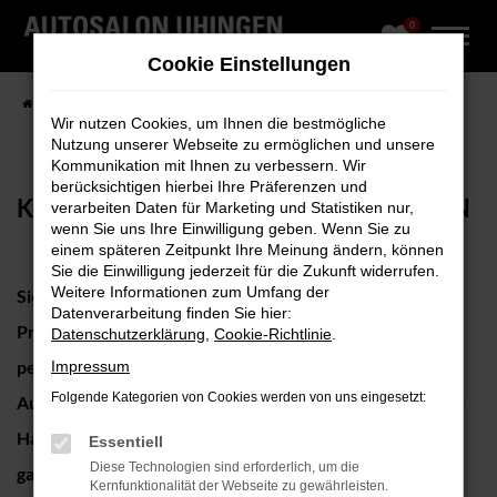
0
Zum
Hauptinhalt
Cookie Einstellungen
springen
Startseite
Kontakt
Kontakt & Öffnungszeiten
Wir nutzen Cookies, um Ihnen die bestmögliche
Nutzung unserer Webseite zu ermöglichen und unsere
Kommunikation mit Ihnen zu verbessern. Wir
berücksichtigen hierbei Ihre Präferenzen und
KONTAKT & ÖFFNUNGSZEITEN
verarbeiten Daten für Marketing und Statistiken nur,
wenn Sie uns Ihre Einwilligung geben. Wenn Sie zu
einem späteren Zeitpunkt Ihre Meinung ändern, können
Sie die Einwilligung jederzeit für die Zukunft widerrufen.
Weitere Informationen zum Umfang der
Sie haben Fragen, möchten Informationen oder eine
Datenverarbeitung finden Sie hier:
Probefahrt vereinbaren – gerne unterbreiten wir Ihnen
Datenschutzerklärung
,
Cookie-Richtlinie
.
per Telefon oder Mail ein Angebot!
Impressum
Folgende Kategorien von Cookies werden von uns eingesetzt:
Auf Wunsch holen wir auch Ihr Fahrzeug direkt vor Ihrer
Haustür ab! Seriöse und unkomplizierte Abwicklung
Essentiell
Diese Technologien sind erforderlich, um die
garantiert!
Kernfunktionalität der Webseite zu gewährleisten.