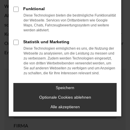
Wenn Sie Fragen rund um Kfz-Service, Haupt- und
Funktional
Abgasuntersuchung oder zu weiteren Leistungen haben,
Diese Technologien bieten die bestmögliche Funktionalität
der Webseite. Services von Drittanbietern wie Google
schreiben Sie uns einfach eine E-Mail oder nutzen Sie unser
Maps, Chats, Fahrzeugbewertungssystem und weitere
werden aktiviert.
Kontaktformular – gern beraten wir Sie auch persönlich vor
Statistik und Marketing
Ort. Sie können Ihre Fragen an unser Team auf Deutsch oder
Diese Technologien ermöglichen es uns, die Nutzung der
Englisch stellen.
Webseite zu analysieren, um die Leistung zu messen und
zu verbessern. Zudem werden Technologien eingesetzt,
die von dritten Werbetreibenden verwendet werden, um
Sie auf anderen Webseiten zu verfolgen und um Anzeigen
zu schalten, die für Ihre Interessen relevant sind.
KONTAKTFORMULAR
Speichern
Optionale Cookies ablehnen
BETREFF
*
Alle akzeptieren
FIRMA